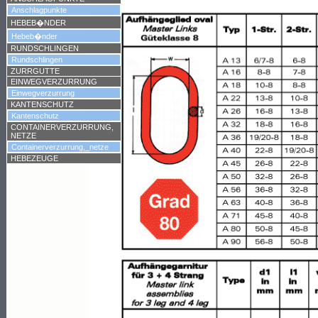
Anschlagpunkte
HEBEB�NDER
Hebeb�nder
RUNDSCHLINGEN
Rundschlingen
ZURRGUTTE
EINWEGVERZURRUNG
Einwegverzurrung
KANTENSCHUTZ
Kantenschutz
CONTAINERVERZURRUNG,
NETZE
Containerverzurrung,_netze
HEBEZEUGE