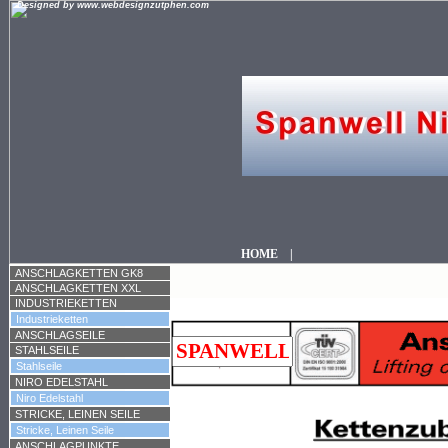
Designed by www.webdesignzutphen.com
HOME
|
ANSCHLAGKETTEN GK8
ANSCHLAGKETTEN XXL
INDUSTRIEKETTEN
Industrieketten
ANSCHLAGSEILE
STAHLSEILE
Stahlseile
NIRO EDELSTAHL
Niro Edelstahl
STRICKE, LEINEN SEILE
Stricke, Leinen Seile
ANSCHLAGPUNKTE