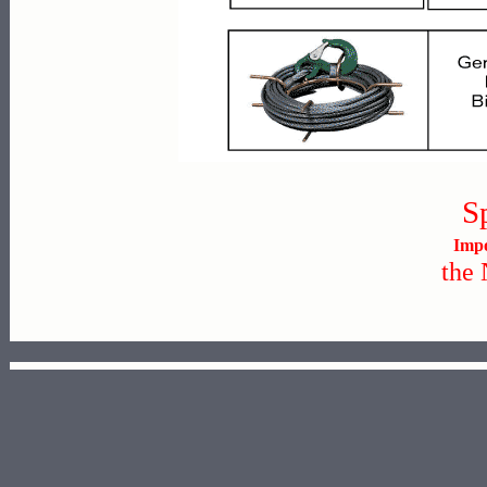
S
Impo
the 