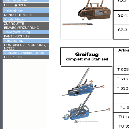
Anschlagpunkte
HEBEB�NDER
Hebeb�nder
RUNDSCHLINGEN
Rundschlingen
ZURRGUTTE
EINWEGVERZURRUNG
Einwegverzurrung
KANTENSCHUTZ
Kantenschutz
CONTAINERVERZURRUNG,
NETZE
Containerverzurrung,_netze
HEBEZEUGE